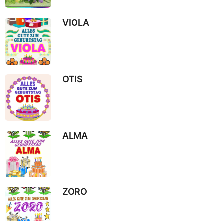
o
VIOLA
OTIS
ALMA
ZORO