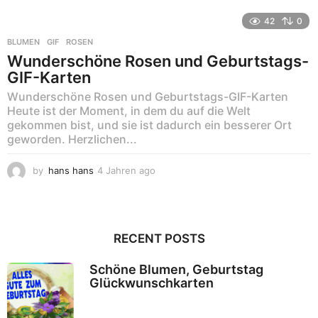
M
o
42
0
n
BLUMEN
,
GIF
,
ROSEN
a
Wunderschöne Rosen und Geburtstags-
t
GIF-Karten
e
n
Wunderschöne Rosen und Geburtstags-GIF-Karten
a
Heute ist der Moment, in dem du auf die Welt
g
gekommen bist, und sie ist dadurch ein besserer Ort
o
geworden. Herzlichen...
by
hans hans
4 Jahren ago
5
M
o
n
RECENT POSTS
a
t
e
Schöne Blumen, Geburtstag
n
Glückwunschkarten
a
g