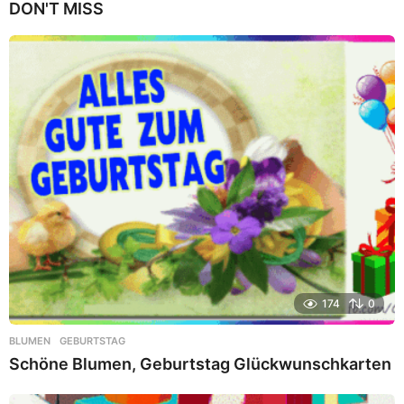
DON'T MISS
174
0
BLUMEN
,
GEBURTSTAG
Schöne Blumen, Geburtstag Glückwunschkarten