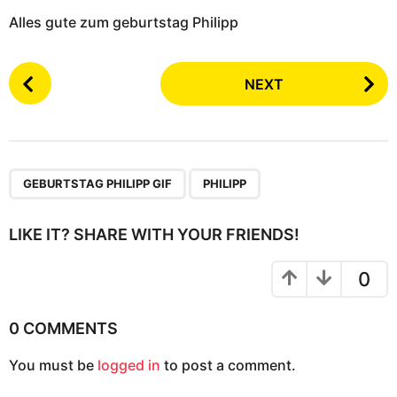
Alles gute zum geburtstag Philipp
P
NEXT
o
s
t
P
,
a
GEBURTSTAG PHILIPP GIF
PHILIPP
g
i
LIKE IT? SHARE WITH YOUR FRIENDS!
n
a
0
t
i
0 COMMENTS
o
You must be
logged in
to post a comment.
n