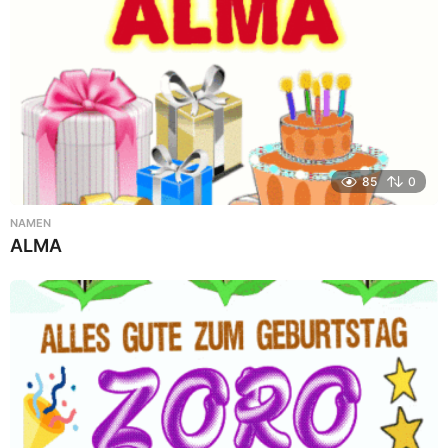
85
0
NAMEN
ALMA