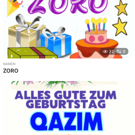
32
0
NAMEN
ZORO