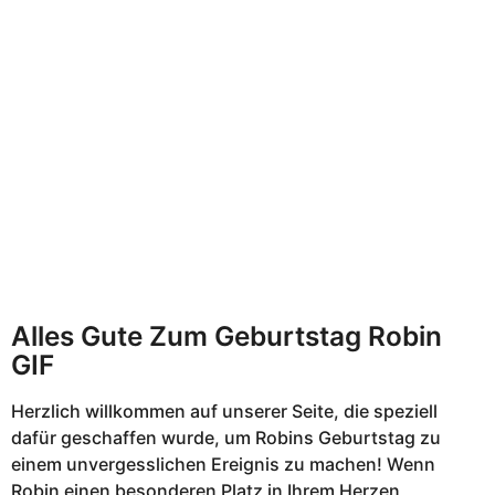
M
o
n
a
t
e
n
a
g
o
Alles Gute Zum Geburtstag Robin
GIF
Herzlich willkommen auf unserer Seite, die speziell
dafür geschaffen wurde, um Robins Geburtstag zu
einem unvergesslichen Ereignis zu machen! Wenn
Robin einen besonderen Platz in Ihrem Herzen