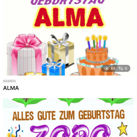
85
0
NAMEN
ALMA