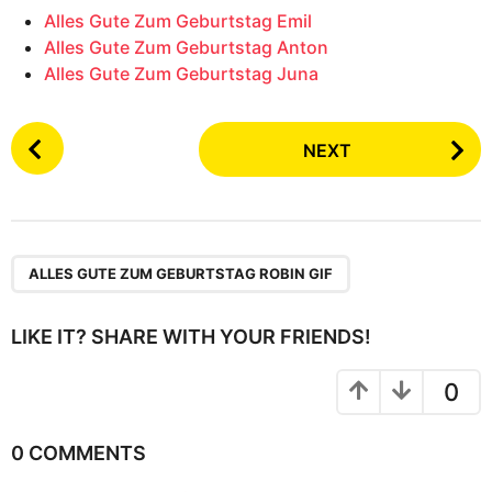
Alles Gute Zum Geburtstag Emil
Alles Gute Zum Geburtstag Anton
Alles Gute Zum Geburtstag Juna
P
NEXT
o
s
t
P
a
ALLES GUTE ZUM GEBURTSTAG ROBIN GIF
g
i
LIKE IT? SHARE WITH YOUR FRIENDS!
n
a
0
t
i
0 COMMENTS
o