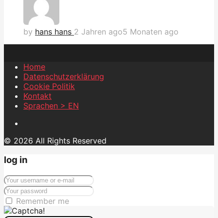
by
hans hans
2 Jahren ago
5 Monaten ago
Home
Datenschutzerklärung
Cookie Politik
Kontakt
Sprachen > EN
© 2026 All Rights Reserved
log in
Remember me