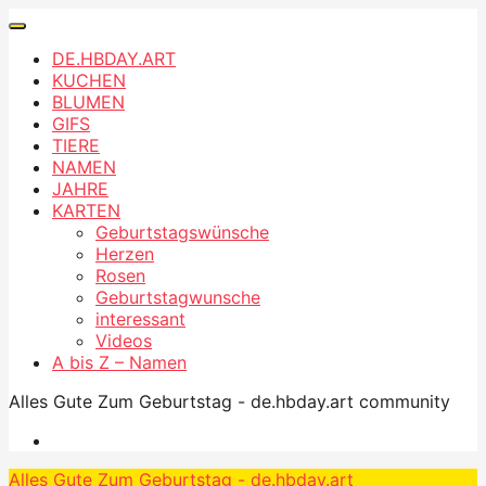
DE.HBDAY.ART
KUCHEN
BLUMEN
GIFS
TIERE
NAMEN
JAHRE
KARTEN
Geburtstagswünsche
Herzen
Rosen
Geburtstagwunsche
interessant
Videos
A bis Z – Namen
Alles Gute Zum Geburtstag - de.hbday.art community
Alles Gute Zum Geburtstag - de.hbday.art